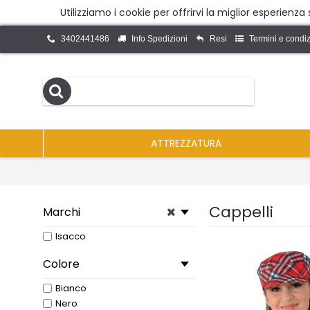
Utilizziamo i cookie per offrirvi la miglior esperienz
3402441486
Info Spedizioni
Resi
Termini e condiz
ATTREZZATURA
Cappelli
Marchi
Isacco
Colore
Bianco
Nero