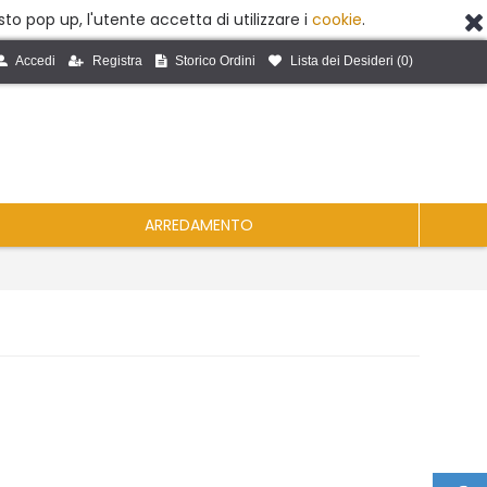
to pop up, l'utente accetta di utilizzare i
cookie
.
Accedi
Registra
Storico Ordini
Lista dei Desideri (
0
)
ARREDAMENTO