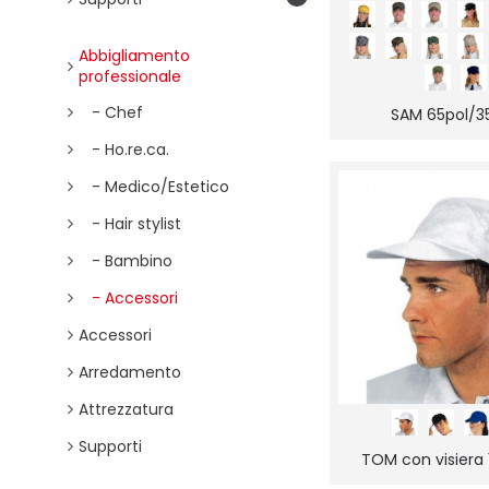
Verde
Verde mela
Abbigliamento
Verdone
professionale
Vienna nero
Viola
- Chef
SAM 65pol/3
Yin Yang
- Ho.re.ca.
- Medico/Estetico
- Hair stylist
- Bambino
- Accessori
Accessori
Arredamento
Attrezzatura
Supporti
TOM con visiera