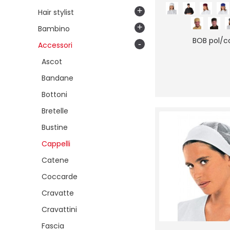
Liverpool
+
Hair stylist
Londra 01
Lurex 03
+
Bambino
Lurex Gold
BOB pol/c
-
Accessori
Lurex Silver
Maori 91
Ascot
Maori 92
Bandane
Maori 94
Maori 95
Bottoni
Militare
Bretelle
Mimetico 01
Mimetico 04
Bustine
Mimetico 06
Cappelli
Mimetico 15
Catene
Moro
Natural
Coccarde
New York
Cravatte
Oporto
Pied de poule
Cravattini
Riga blu
Fascia
Riga rossa