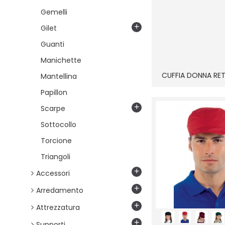
Rosa
Gemelli
Rosso
+
Gilet
San Francisco
Scacco
Guanti
Skull 07
Manichette
Skull 12
CUFFIA DONNA RET
Sole
Mantellina
Sushi 01
Papillon
Sushi 07
+
Scarpe
Tartan 405
Tartan 407
Sottocollo
Tartan 412
Torcione
Tartan 413
Tartan 415
Triangoli
Tartan 423
+
Accessori
Tartan 426
Tartan 427
+
Arredamento
Tortora
+
Attrezzatura
Tortuga
Turchese
+
Supporti