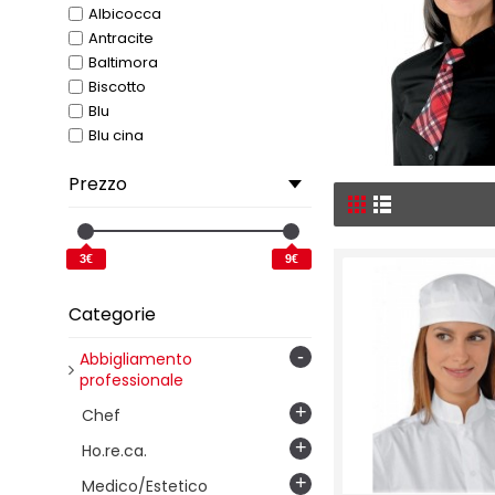
Albicocca
Antracite
Baltimora
Biscotto
Blu
Blu cina
Bordeaux
Prezzo
Cacao
Colorado
Damasco
Fango
3€
9€
Fuxia
Gessato
Categorie
Giallo
Grigio
-
Abbigliamento
Icon
professionale
Ignis
+
Chef
Jeans
+
Ho.re.ca.
Lilla
Lincoln
+
Medico/Estetico