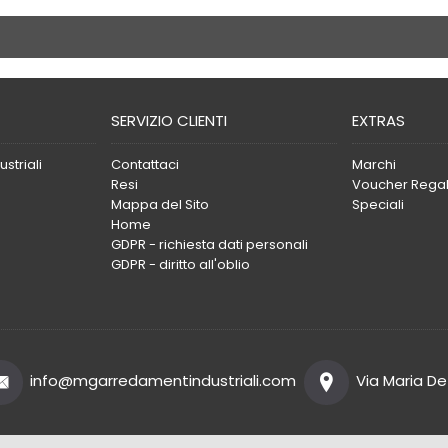
SERVIZIO CLIENTI
EXTRAS
striali
Contattaci
Marchi
Resi
Voucher Rega
Mappa del Sito
Speciali
Home
GDPR - richiesta dati personali
GDPR - diritto all'oblio
info@mgarredamentindustriali.com
Via Maria De 