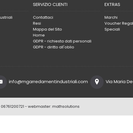
SERVIZIO CLIENTI
EXTRAS
striali
Contattaci
Marchi
Resi
Voucher Rega
Mappa del Sito
Speciali
Home
GDPR - richiesta dati personali
GDPR - diritto all'oblio
info@mgarredamentindustriali.com
Via Maria De 
 IVA: 06761200721 - webmaster:
mathsolutions