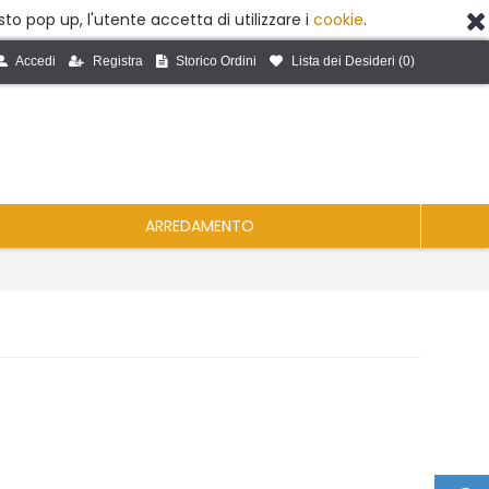
to pop up, l'utente accetta di utilizzare i
cookie
.
Accedi
Registra
Storico Ordini
Lista dei Desideri (
0
)
ARREDAMENTO