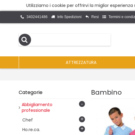
Utilizziamo i cookie per offrirvi la miglior esperienz
3402441486
Info Spedizioni
Resi
Termini e condiz
ATTREZZATURA
Bambino
Categorie
-
Abbigliamento
professionale
+
Chef
+
Ho.re.ca.