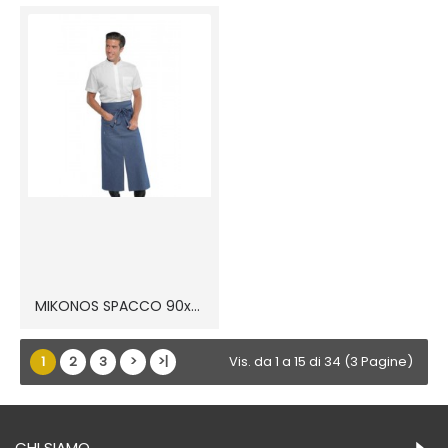
MIKONOS SPACCO 90x90 100% cot
1
2
3
>
>|
Vis. da 1 a 15 di 34 (3 Pagine)
CHI SIAMO