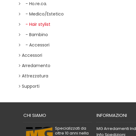
- Ho.re.ca.
- Medico/Estetico
- Hair stylist
- Bambino
- Accessori
Accessori
Arredamento
Attrezzatura
Supporti
CHI SIAMO
INFORMAZIONI
Specializzati da
MG Arredamenti Indu
oltre 10 anni nella
Info Spedizioni