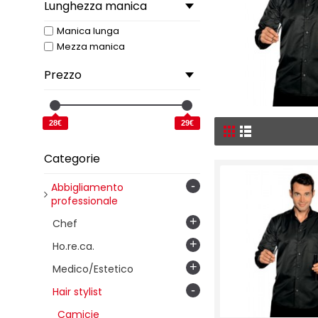
Lunghezza manica
Manica lunga
Mezza manica
Prezzo
28€
29€
Categorie
-
Abbigliamento
professionale
+
Chef
+
Ho.re.ca.
+
Medico/Estetico
-
Hair stylist
Camicie