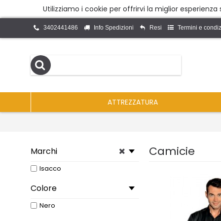
Utilizziamo i cookie per offrirvi la miglior esperienz
3402441486
Info Spedizioni
Resi
Termini e condiz
ATTREZZATURA
Camicie
Marchi
Isacco
Colore
Nero