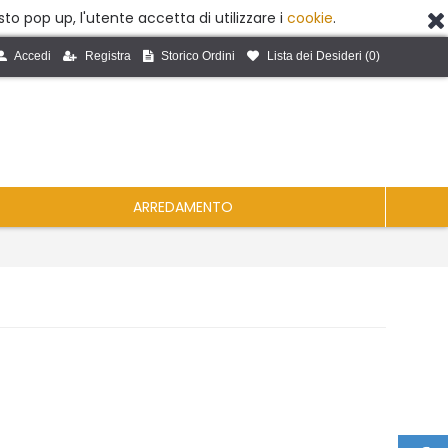
to pop up, l'utente accetta di utilizzare i
cookie
.
Accedi
Registra
Storico Ordini
Lista dei Desideri (
0
)
ARREDAMENTO