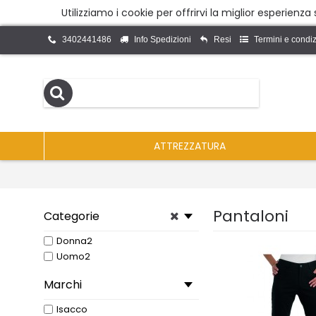
Utilizziamo i cookie per offrirvi la miglior esperienz
3402441486
Info Spedizioni
Resi
Termini e condiz
ATTREZZATURA
Pantaloni
Categorie
Donna2
Uomo2
Marchi
Isacco