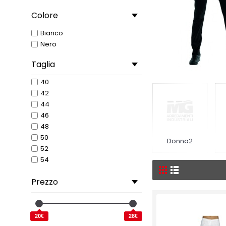
Colore
Bianco
Nero
Taglia
40
42
44
46
48
50
Donna2
52
54
56
Prezzo
58
60
S
M
20€
28€