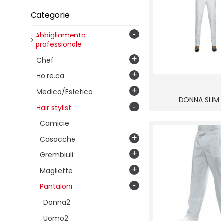
L
XL
Categorie
XXL
-
Abbigliamento
professionale
+
Chef
+
Ho.re.ca.
+
Medico/Estetico
DONNA SLIM
-
Hair stylist
Camicie
+
Casacche
+
Grembiuli
+
Magliette
-
Pantaloni
Donna2
Uomo2