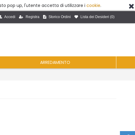
to pop up, l'utente accetta di utilizzare i
cookie
.
Accedi
Registra
Storico Ordini
Lista dei Desideri (
0
)
ARREDAMENTO