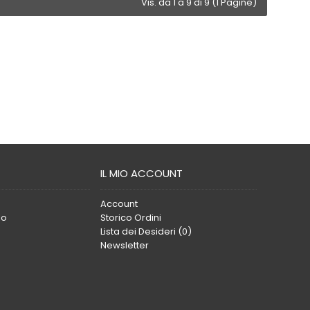
Vis. da 1 a 9 di 9 (1 Pagine)
IL MIO ACCOUNT
Account
lo
Storico Ordini
Lista dei Desideri (
0
)
Newsletter