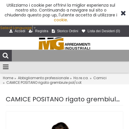
Utilizziamo i cookie per offrirvi la miglior esperienza sul
nostro sito. Continuando a navigare sul sito o
chiudendo questo pop up, l'utente accetta di utilizzare i
cookie
.
Select Language
▼
Accedi
Registra
Storico Ordini
Lista dei Desideri (
0
)
Home
Abbigliamento professionale
Ho.re.ca.
Camici
CAMICE POSITANO rigato grembiule pol/cot
CAMICE POSITANO rigato grembiule pol/cot