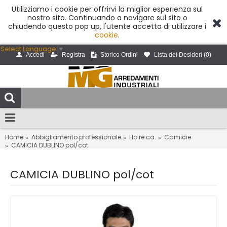
Utilizziamo i cookie per offrirvi la miglior esperienza sul
nostro sito. Continuando a navigare sul sito o
chiudendo questo pop up, l'utente accetta di utilizzare i
cookie
.
Select Language
▼
Accedi
Registra
Storico Ordini
Lista dei Desideri (
0
)
Home
Abbigliamento professionale
Ho.re.ca.
Camicie
CAMICIA DUBLINO pol/cot
CAMICIA DUBLINO pol/cot