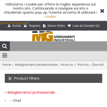
Utilizziamo i cookie per offrirvi la miglior esperienza sul
nostro sito. Continuando a navigare sul sito o
chiudendo questo pop up, l'utente accetta di utilizzare i
cookie
.
Select Language
▼
Accedi
Registra
Storico Ordini
Lista dei Desideri (
0
)
Home
Abbigliamento professionale
Ho.re.ca.
Poncho
Donna3
Product Filters
Abbigliamento professionale
- Chef