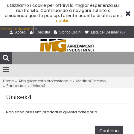
Utilizziamo i cookie per offrirvi la miglior esperienza sul
nostro sito. Continuando a navigare sul sito o
chiudendo questo pop up, l'utente accetta di utilizzare i
cookie
.
Select Language
▼
Accedi
Registra
Storico Ordini
Lista dei Desideri (
0
)
Home
Abbigliamento professionale
Medico/Estetico
Pantalacci
Unisex4
Unisex4
Non sono presenti prodotti in questa categoria.
Continua