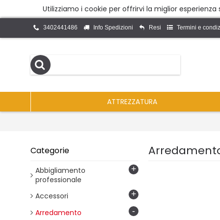
Utilizziamo i cookie per offrirvi la miglior esperienz
3402441486
Info Spedizioni
Resi
Termini e condiz
ATTREZZATURA
Arredament
Categorie
+
Abbigliamento
professionale
+
Accessori
-
Arredamento