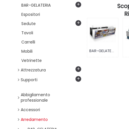
+
BAR-GELATERIA
Scop
R
Espositori
+
Sedute
Tavoli
Carrelli
BAR-GELATERIA
Mobili
Vetrinette
+
Attrezzatura
+
Supporti
Abbigliamento
professionale
Accessori
Arredamento