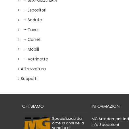
- BAR-GELATERIA
- Espositori
- Sedute
- Tavoli
- Carrelli
- Mobili
- Vetrinette
Attrezzatura
Supporti
CHI SIAMO
INFORMAZIONI
Specializzati da
MG Arredamenti Indu
oltre 10 anni nella
Info Spedizioni
vendita di