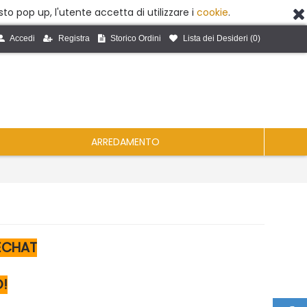
to pop up, l'utente accetta di utilizzare i
cookie
.
Accedi
Registra
Storico Ordini
Lista dei Desideri (
0
)
ARREDAMENTO
VECHAT
!