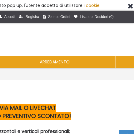
to pop up, l'utente accetta di utilizzare i
cookie
.
Accedi
Registra
Storico Ordini
Lista dei Desideri (
0
)
ARREDAMENTO
IA MAIL O LIVECHAT
UO PREVENTIVO SCONTATO!
zzontali e verticali professionali;