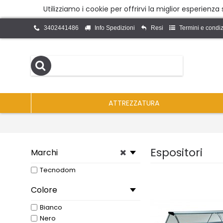
Utilizziamo i cookie per offrirvi la miglior esperienz
3402441486
Info Spedizioni
Resi
Termini e condiz
ATTREZZATURA
Espositori
Marchi
Tecnodom
Colore
Bianco
Nero