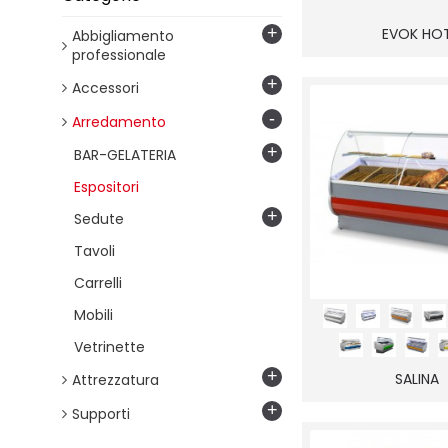
280 cm
300 cm
+
EVOK HO
Abbigliamento
350 cm
professionale
400 cm
+
Accessori
450 cm
-
500 cm
Arredamento
550 cm
+
BAR-GELATERIA
600 cm
Espositori
+
Sedute
Tavoli
Carrelli
Mobili
Vetrinette
+
SALINA
Attrezzatura
+
Supporti