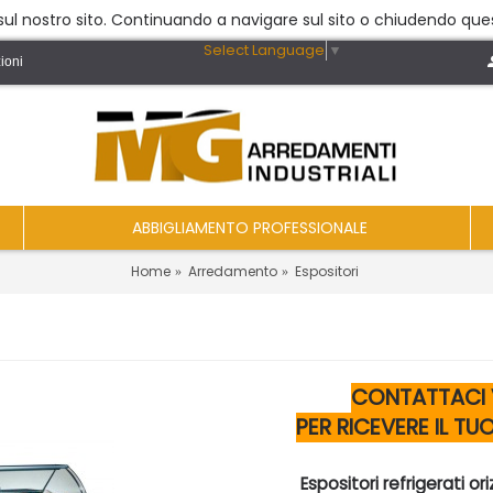
a sul nostro sito. Continuando a navigare sul sito o chiudendo ques
Select Language
▼
ioni
ABBIGLIAMENTO PROFESSIONALE
Home
Arredamento
Espositori
CONTATTACI V
PER RICEVERE IL T
Espositori refrigerati ori