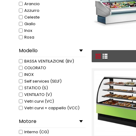
Arancio
Azzurro
Celeste
Giallo
Inox
Rosa
Rosso
Modello
Sole
Verde
BASSA VENTILAZIONE (BV)
Verde acqua
COLORATO
Verdone
INOX
Self services (SELF)
STATICO (S)
VENTILATO (V)
Vetri curvi (VC)
Vetri curvi + cappello (VCC)
Vetri dritti (VD)
Motore
Vetri dritti inclinati (VI)
Interno (CG)