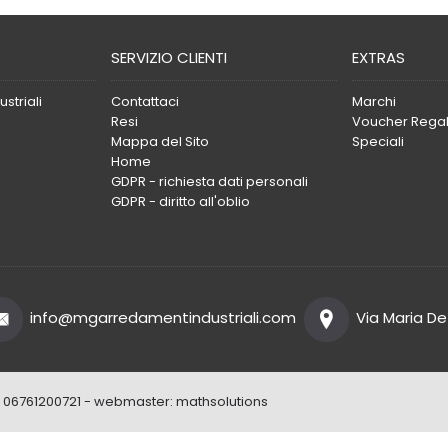
SERVIZIO CLIENTI
EXTRAS
striali
Contattaci
Marchi
Resi
Voucher Rega
Mappa del Sito
Speciali
Home
GDPR - richiesta dati personali
GDPR - diritto all'oblio
info@mgarredamentindustriali.com
Via Maria De 
 IVA: 06761200721 - webmaster:
mathsolutions